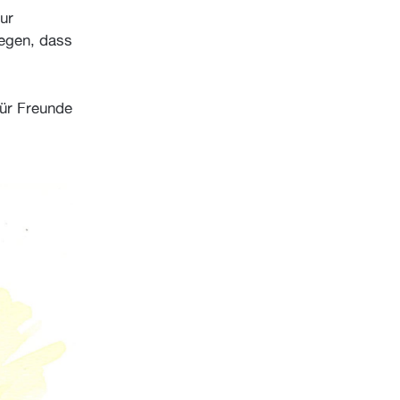
ur
legen, dass
für Freunde