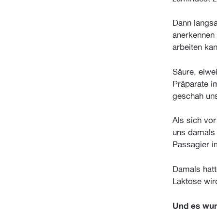
Dann langsa
anerkennen 
arbeiten kan
Säure, eiwe
Präparate i
geschah uns
Als sich vo
uns damals 
Passagier 
Damals hat
Laktose wird
Und es wurd