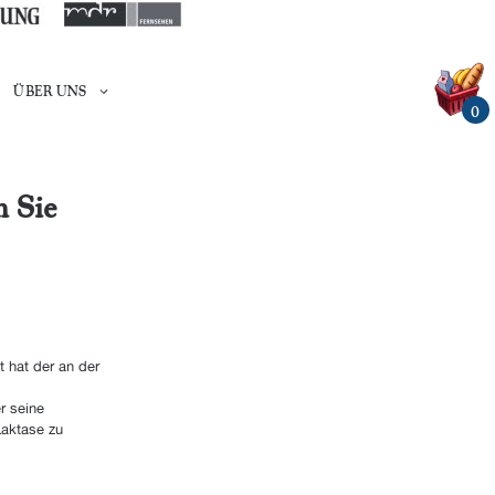
ÜBER UNS
0
n Sie
t hat der an der
r seine
Laktase zu