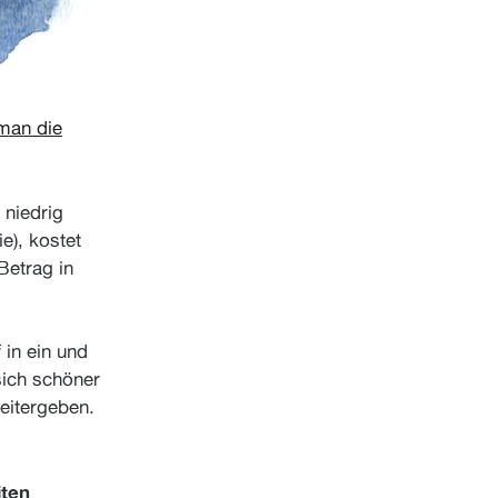
man die
 niedrig
e), kostet
Betrag in
in ein und
sich schöner
eitergeben.
iten