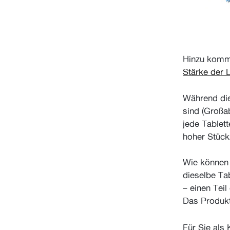
Hinzu kommt
Stärke der 
Während die
sind (Großa
jede Tablet
hoher Stück
Wie können 
dieselbe Ta
– einen Tei
Das Produkt
Für Sie als 