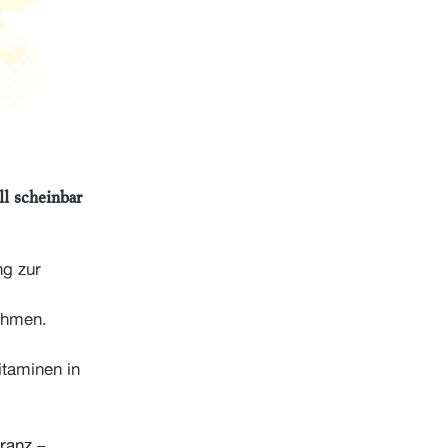
ll scheinbar
ng zur
ehmen.
itaminen in
eranz
–