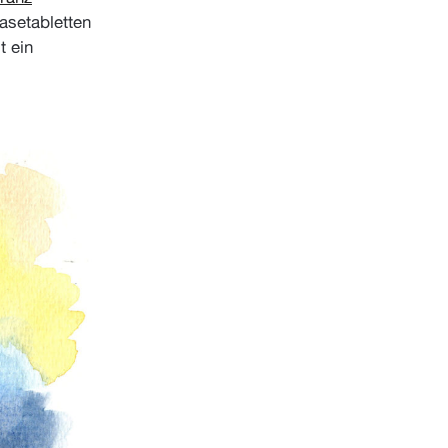
tasetabletten
t ein