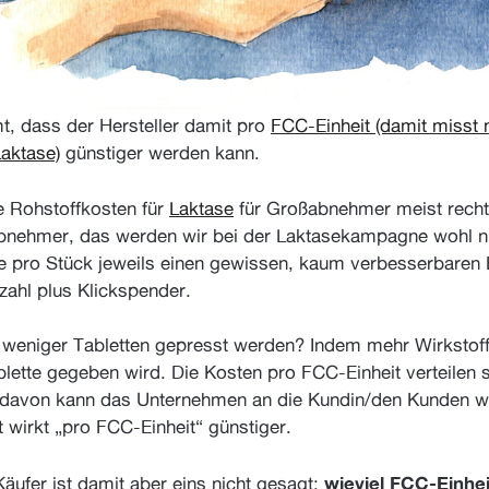
, dass der Hersteller damit pro
FCC-Einheit (damit misst 
Laktase)
günstiger werden kann.
 Rohstoffkosten für
Laktase
für Großabnehmer meist recht
bnehmer, das werden wir bei der Laktasekampagne wohl ni
te pro Stück jeweils einen gewissen, kaum verbesserbaren 
zahl plus Klickspender.
weniger Tabletten gepresst werden? Indem mehr Wirkstoff 
blette gegeben wird. Die Kosten pro FCC-Einheit verteilen 
l davon kann das Unternehmen an die Kundin/den Kunden w
 wirkt „pro FCC-Einheit“ günstiger.
wieviel FCC-Einhe
Käufer ist damit aber eins nicht gesagt: