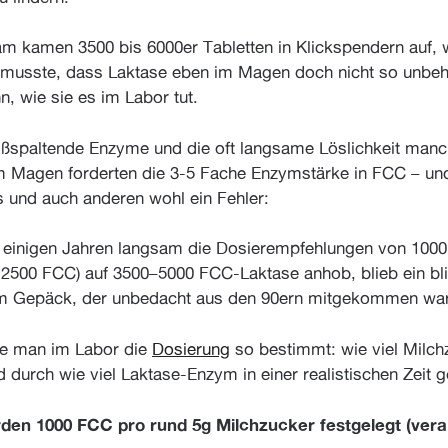
m kamen 3500 bis 6000er Tabletten in Klickspendern auf, 
musste, dass Laktase eben im Magen doch nicht so unbehe
n, wie sie es im Labor tut.
ißspaltende Enzyme und die oft langsame Löslichkeit manc
m Magen forderten die 3-5 Fache Enzymstärke in FCC – und
 und auch anderen wohl ein Fehler:
r einigen Jahren langsam die Dosierempfehlungen von 1000
2500 FCC) auf 3500–5000 FCC-Laktase anhob, blieb ein bl
im Gepäck, der unbedacht aus den 90ern mitgekommen war
te man im Labor die
Dosierung
so bestimmt: wie viel Milch
 durch wie viel Laktase-Enzym in einer realistischen Zeit 
en 1000 FCC pro rund 5g Milchzucker festgelegt (veral