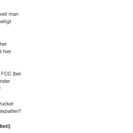
weil man
lligt
her
 hier
 FCC (bei
inder
.
zucker
gespalten?
tet!)